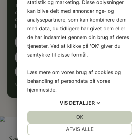
statistik og marketing. Disse oplysninger
Tilmeld dig Sølund Huses nyhedsmail og få inspiration
kan blive delt med annoncerings- og
og gør-det-selv-råd direkte i din indbakke. Vi samler
analysepartnere, som kan kombinere dem
de bedste artikler med inspirerende historier og
konkrete råd til, hvordan du bygger og indretter.
med data, du tidligere har givet dem eller
de har indsamlet gennem din brug af deres
tjenester. Ved at klikke på 'OK' giver du
samtykke til disse formål.
Læs mere om vores brug af cookies og
behandling af persondata på vores
Vi sender med omtanke — og kun det, der er værd at læse.
hjemmeside.
VIS
DETALJER
JA
NEJ
OK
JA
NEJ
NØDVENDIGE
PRÆFERENCER
AFVIS ALLE
Sølund Huse
JA
NEJ
JA
NEJ