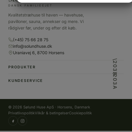
DANSK FAMILIEEJET
MARKETING
STATISTIK
Kvalitetstræhuse til haven — havehuse,
pavilloner, sauna, annekser og mere. Vi
rådgiver før, under og efter dit køb.
(+45) 75 66 28 75
info@solundhuse.dk
Uraniavej 6, 8700 Horsens
PRODUKTER
KUNDESERVICE
© 2026 Sølund Huse ApS · Horsens, Danmark
Privatlivspolitik
Vilkår & betingelser
Cookiepolitik