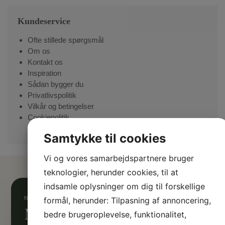
Kundeservice
Ofte stillede spørgsmål
Om os
Kontakt os
Inspiration
Sådan bygger du
Privatlivspolitik
Vilkår og betingelser
Cookiepolitik
Samtykke til cookies
Vi og vores samarbejdspartnere bruger
teknologier, herunder cookies, til at
indsamle oplysninger om dig til forskellige
formål, herunder: Tilpasning af annoncering,
Mangler du inspiration?
bedre brugeroplevelse, funktionalitet,