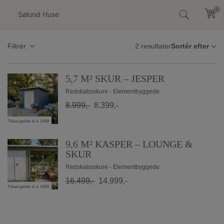
Hop
0
0
til
indholdet
2 resultater
Filtrér
5,7 M² SKUR – JESPER
Redskabsskure - Elementbyggede
8.999,-
8.399,-
Tilbud gælder til d. 10/09
9,6 M² KASPER – LOUNGE &
SKUR
Redskabsskure - Elementbyggede
16.499,-
14.999,-
Tilbud gælder til d. 10/09