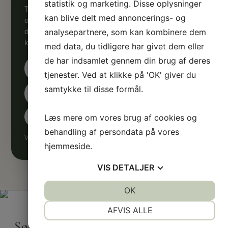
statistik og marketing. Disse oplysninger
Tilmeld dig Sølund Huses nyhedsmail og få inspiration
kan blive delt med annoncerings- og
og gør-det-selv-råd direkte i din indbakke. Vi samler
analysepartnere, som kan kombinere dem
de bedste artikler med inspirerende historier og
konkrete råd til, hvordan du bygger og indretter.
med data, du tidligere har givet dem eller
de har indsamlet gennem din brug af deres
tjenester. Ved at klikke på 'OK' giver du
samtykke til disse formål.
Læs mere om vores brug af cookies og
behandling af persondata på vores
Vi sender med omtanke — og kun det, der er værd at læse.
hjemmeside.
VIS
DETALJER
JA
NEJ
OK
JA
NEJ
NØDVENDIGE
PRÆFERENCER
AFVIS ALLE
Sølund Huse
JA
NEJ
JA
NEJ