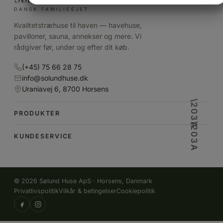
DANSK FAMILIEEJET
MARKETING
STATISTIK
Kvalitetstræhuse til haven — havehuse,
pavilloner, sauna, annekser og mere. Vi
rådgiver før, under og efter dit køb.
(+45) 75 66 28 75
info@solundhuse.dk
Uraniavej 6, 8700 Horsens
PRODUKTER
KUNDESERVICE
© 2026 Sølund Huse ApS · Horsens, Danmark
Privatlivspolitik
Vilkår & betingelser
Cookiepolitik