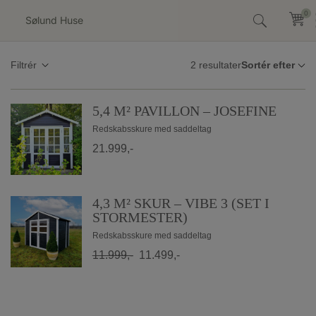
Hop
0
0
til
indholdet
2 resultater
Filtrér
5,4 M² PAVILLON – JOSEFINE
Redskabsskure med saddeltag
21.999,-
4,3 M² SKUR – VIBE 3 (SET I
STORMESTER)
Redskabsskure med saddeltag
11.999,-
11.499,-