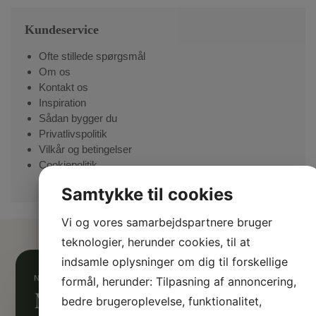
Kundeservice
Ofte stillede spørgsmål
Om os
Kontakt os
Inspiration
Sådan bygger du
Privatlivspolitik
Vilkår og betingelser
Cookiepolitik
Samtykke til cookies
Vi og vores samarbejdspartnere bruger
teknologier, herunder cookies, til at
indsamle oplysninger om dig til forskellige
formål, herunder: Tilpasning af annoncering,
Mangler du inspiration?
bedre brugeroplevelse, funktionalitet,