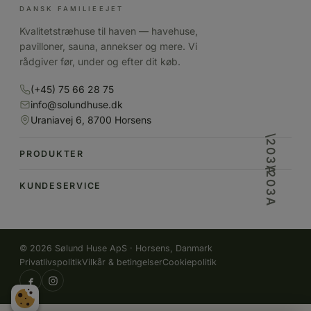
DANSK FAMILIEEJET
Kvalitetstræhuse til haven — havehuse,
pavilloner, sauna, annekser og mere. Vi
rådgiver før, under og efter dit køb.
(+45) 75 66 28 75
info@solundhuse.dk
Uraniavej 6, 8700 Horsens
PRODUKTER
KUNDESERVICE
© 2026 Sølund Huse ApS · Horsens, Danmark
Privatlivspolitik
Vilkår & betingelser
Cookiepolitik