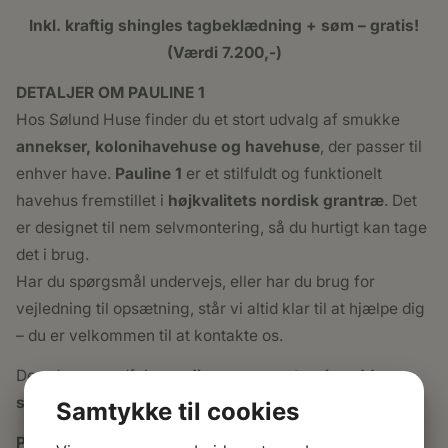
Inkl. kraftig shingles tagbeklædning + søm – gratis!
(Værdi 7.200,-)
DETALJER OM PAULINE 1
Hos Sølund Huse finder du et stort udvalg af smukke
annekser, kolonihavehuse og havehuse
, der passer til
enhver have.
Pauline 1
er et stilfuldt og funktionelt
havehus fremstillet i
højkvalitets nordisk grantræ
. Det
er designet til nem selvmontering, så du hurtigt kan tage
det i brug.
Har du spørgsmål undervejs, eller har du brug for
vejledning til opsætning, står vi altid klar til at hjælpe dig
– du er velkommen til at kontakte os.
Derudover medfølger
udhængs- og sternbrædder,
stormlister, montagekit og installationsvejledning
.
Samtykke til cookies
Prisen er inkl. moms