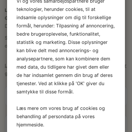
Vi og vores samarbejdspartnere bruger
teknologier, herunder cookies, til at
LEVERING
indsamle oplysninger om dig til forskellige
Gratis levering
til fastland og brofaste øer i hele
formål, herunder: Tilpasning af annoncering,
Danmark.
bedre brugeroplevelse, funktionalitet,
Se vores
store udvalg af havehuse
i menuen til venstre
statistik og marketing. Disse oplysninger
og find den model, der passer bedst til dig!
kan blive delt med annoncerings- og
Gode råd til dig, der vil bygge selv
analysepartnere, som kan kombinere dem
Læs vores gode råd her til, hvordan du bygger og passer
med data, du tidligere har givet dem eller
godt på dit træhus fra Sølund.
de har indsamlet gennem din brug af deres
tjenester. Ved at klikke på 'OK' giver du
samtykke til disse formål.
Specifikationer
Læs mere om vores brug af cookies og
behandling af persondata på vores
hjemmeside.
Produktinformation