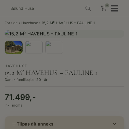
Hop
0
0
til
indholdet
Forside
›
Havehuse
›
15,2 M² HAVEHUS – PAULINE 1
HAVEHUSE
15,2 M² HAVEHUS – PAULINE 1
Dansk familieejet i 20+ år
71.499,-
Inkl. moms
Tilpas dit anneks