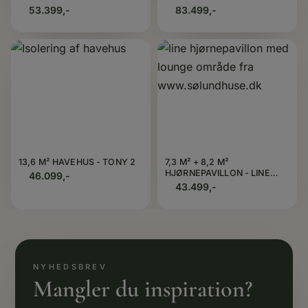
53.399,-
83.499,-
13,6 M² HAVEHUS - TONY 2
7,3 M² + 8,2 M²
HJØRNEPAVILLON - LINE
46.099,-
MED LOUNGE
43.499,-
Mangler du inspiration?