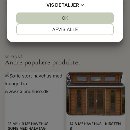
VIS
DETALJER
JA
NEJ
OK
JA
NEJ
Manual & vejledninger
NØDVENDIGE
PRÆFERENCER
AFVIS ALLE
JA
NEJ
JA
NEJ
MARKETING
STATISTIK
SE OGSÅ
Andre populære produkter
13 M² + 9 M² HAVEHUS -
14,8 M² HAVEHUS - KIRSTEN
SOFIE MED HALVTAG
B