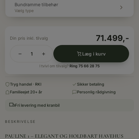
Bundramme tilbehør
Vælg type
71.499,-
−
+
Læg i kurv
15,2
M²
I tvivl om tilvalg?
Ring 75 66 28 75
HAVEHUS
-
Tryg handel · RKI
Sikker betaling
PAULINE
Familieejet 20+ år
Personlig rådgivning
1
Fri levering med kranbil
antal
BESKRIVELSE
PAULINE 1 – ELEGANT OG HOLDBART HAVEHUS