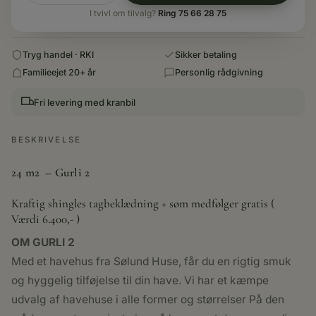
M²
I tvivl om tilvalg?
Ring 75 66 28 75
HAVEHUS
-
Tryg handel · RKI
Sikker betaling
GURLI
Familieejet 20+ år
Personlig rådgivning
2
Fri levering med kranbil
antal
BESKRIVELSE
24 m2 – Gurli 2
Kraftig shingles tagbeklædning + søm medfølger gratis (
Værdi 6.400,- )
OM GURLI 2
Med et havehus fra Sølund Huse, får du en rigtig smuk
og hyggelig tilføjelse til din have. Vi har et kæmpe
udvalg af havehuse i alle former og størrelser På den