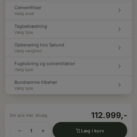
Cementfliser
Vælg antal
Tagbeklædning
Vælg type
Opbevaring hos Sølund
Vælg varighed
Fugtsikring og solventilation
Vælg type
Bundramme tilbehør
Vælg type
112.999,-
−
+
Læg i kurv
24