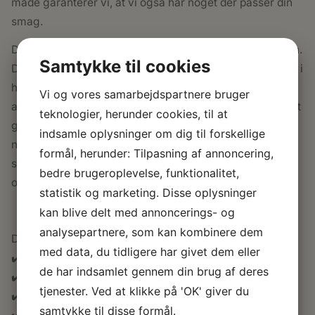
måde garanterer vi, at vi også har noget der passer din
smag.
Det viste hus Gurli 2 er et havehus i utrolig smukt design.
Samtykke til cookies
Det er meget solidt bygget og produceret af nordisk træ i
højeste kvalitet. Gurli 2 bliver som de fleste af vores
Vi og vores samarbejdspartnere bruger
andre huse leveret som et elementbygget samlesæt. Det
teknologier, herunder cookies, til at
gør det rigtig nemt at samle. Skulle opsætningen af dit
indsamle oplysninger om dig til forskellige
nye havehus alligevel volde problemer, eller har du
formål, herunder: Tilpasning af annoncering,
spørgsmål, så er du til enhver tid velkommen til at give
bedre brugeroplevelse, funktionalitet,
os et kald.
statistik og marketing. Disse oplysninger
kan blive delt med annoncerings- og
analysepartnere, som kan kombinere dem
Der medfølger også:
med data, du tidligere har givet dem eller
✔️ Udhængs- og sternbrædder
de har indsamlet gennem din brug af deres
✔️ Stormlister
tjenester. Ved at klikke på 'OK' giver du
✔️ Montagekit
samtykke til disse formål.
✔️ Installationsvejledning