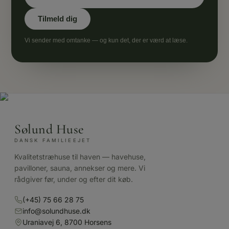
Vi sender med omtanke — og kun det, der er værd at læse.
Sølund Huse
DANSK FAMILIEEJET
Kvalitetstræhuse til haven — havehuse,
pavilloner, sauna, annekser og mere. Vi
rådgiver før, under og efter dit køb.
(+45) 75 66 28 75
info@solundhuse.dk
Uraniavej 6, 8700 Horsens