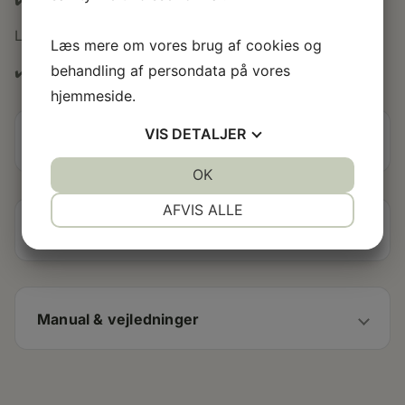
LEVERING
Læs mere om vores brug af cookies og
behandling af persondata på vores
✔️ Gratis levering til brofaste øer og fastland.
hjemmeside.
VIS
DETALJER
Specifikationer
JA
NEJ
OK
JA
NEJ
NØDVENDIGE
PRÆFERENCER
AFVIS ALLE
Produktinformation
JA
NEJ
JA
NEJ
MARKETING
STATISTIK
Manual & vejledninger