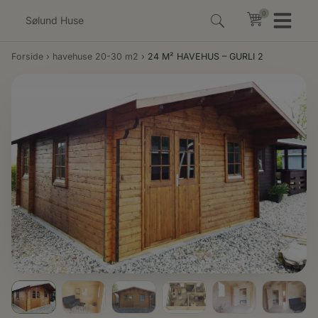
Hop
0
0
til
indholdet
Forside
›
havehuse 20-30 m2
›
24 M² HAVEHUS – GURLI 2