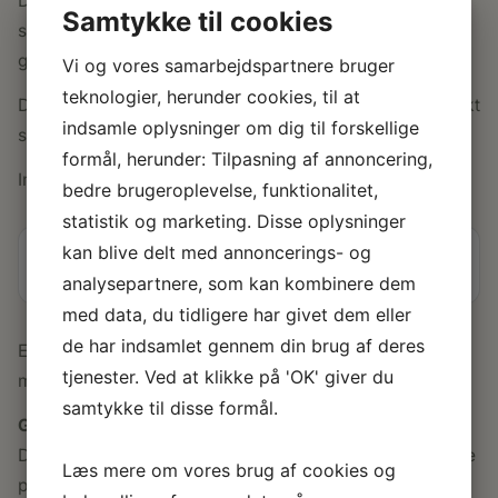
Dollys tre sidehegn er kræset lidt ekstra for detaljerne,
Samtykke til cookies
så der skabes en hyggelig ramme, hvor der stadig ikke
gås på kompromis med åbenheden.
Vi og vores samarbejdspartnere bruger
teknologier, herunder cookies, til at
Dolly er en 4-kantet åben pavillon på 9 m2 med et smukt
indsamle oplysninger om dig til forskellige
sidehegn på tre af siderne.
formål, herunder: Tilpasning af annoncering,
Imprægneret gulv medfølger.
bedre brugeroplevelse, funktionalitet,
statistik og marketing. Disse oplysninger
kan blive delt med annoncerings- og
Specifikationer
analysepartnere, som kan kombinere dem
med data, du tidligere har givet dem eller
de har indsamlet gennem din brug af deres
Endvidere medfølger: udhængs- og sternbrædder,
tjenester. Ved at klikke på 'OK' giver du
montagekit og installationsvejledning
samtykke til disse formål.
GODE RÅD OG VEJLEDNING
Det er vigtigt at behandle pavillonen med træbeskyttelse
Læs mere om vores brug af cookies og
på alt synligt træ.