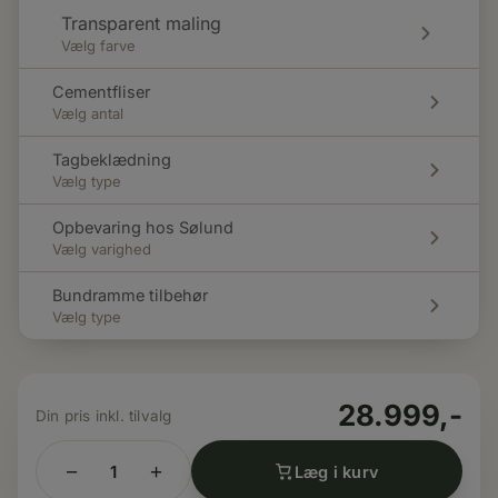
Transparent maling
Vælg farve
Cementfliser
Vælg antal
Tagbeklædning
Vælg type
Opbevaring hos Sølund
Vælg varighed
Bundramme tilbehør
Vælg type
28.999,-
−
+
Læg i kurv
9