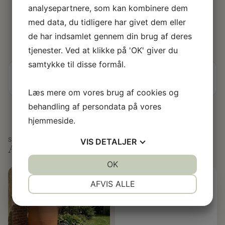
analysepartnere, som kan kombinere dem
med data, du tidligere har givet dem eller
de har indsamlet gennem din brug af deres
tjenester. Ved at klikke på 'OK' giver du
samtykke til disse formål.
Manual & vejledninger
Læs mere om vores brug af cookies og
behandling af persondata på vores
hjemmeside.
SE OGSÅ
VIS
DETALJER
Andre populære produkter
JA
NEJ
OK
JA
NEJ
NØDVENDIGE
PRÆFERENCER
AFVIS ALLE
JA
NEJ
JA
NEJ
MARKETING
STATISTIK