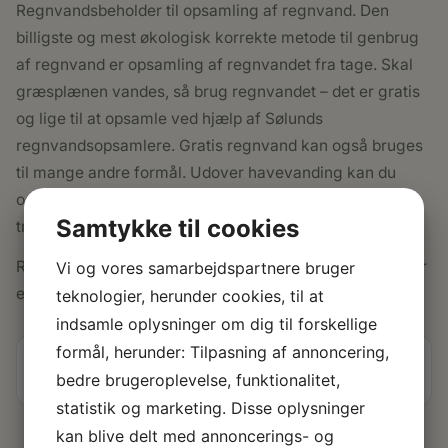
Regnvandsbeholder til opsamling af regnvand. Den
billigste og mest økologisk korrekte metode til genbrug
af regnvand er opsamling af regnvandet fra tage. Skal
græsplænen vandes, så brug regnvandet – det er gratis
og lige til at opsamle ved hjælp af Sølunds
regnvandsopsamlere. Gratis regnvand kan også bruges
til mange andre formål. Udover havevanding kan du
også bruge regnvand til cykelvask, bilvask eller måske
Samtykke til cookies
trænger terrassen til at blive skyllet.
Regnvandsopsamlere kan monteres alle steder, hvor der
Vi og vores samarbejdspartnere bruger
er en tagrende.
teknologier, herunder cookies, til at
indsamle oplysninger om dig til forskellige
formål, herunder: Tilpasning af annoncering,
Specifikationer
bedre brugeroplevelse, funktionalitet,
statistik og marketing. Disse oplysninger
kan blive delt med annoncerings- og