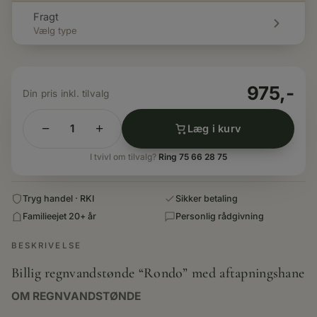
Fragt
Vælg type
975,-
−
+
Læg i kurv
200
L.
I tvivl om tilvalg?
Ring 75 66 28 75
REGNVANDSBEHOLDER
-
Tryg handel · RKI
Sikker betaling
RONDO
Familieejet 20+ år
Personlig rådgivning
antal
BESKRIVELSE
Billig regnvandstønde “Rondo” med aftapningshane
OM REGNVANDSTØNDE