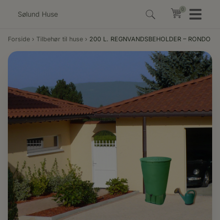
Hop
0
0
til
indholdet
Forside
›
Tilbehør til huse
›
200 L. REGNVANDSBEHOLDER – RONDO