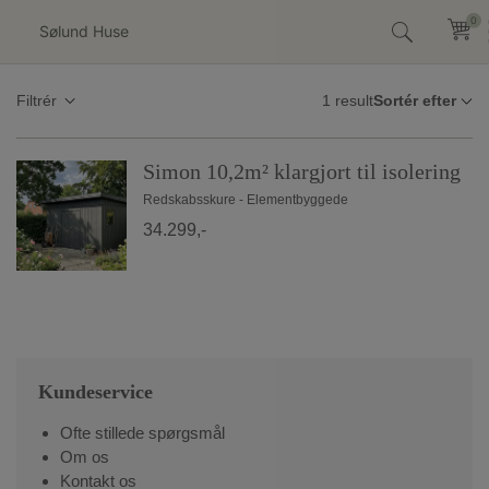
Hop
0
0
til
indholdet
1 result
Filtrér
Simon 10,2m² klargjort til isolering
Redskabsskure - Elementbyggede
34.299,-
Kundeservice
Ofte stillede spørgsmål
Om os
Kontakt os