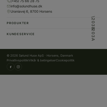
(+45) 75 66 28 75
info@solundhuse.dk
Uraniavej 6, 8700 Horsens
PRODUKTER
KUNDESERVICE
© 2026 Sølund Huse ApS · Horsens, Danmark
Privatlivspolitik
Vilkår & betingelser
Cookiepolitik