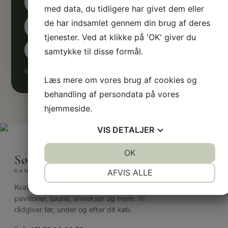
med data, du tidligere har givet dem eller
de har indsamlet gennem din brug af deres
tjenester. Ved at klikke på 'OK' giver du
samtykke til disse formål.
Vi sender med omtanke — og kun det, der er værd at læse.
Læs mere om vores brug af cookies og
behandling af persondata på vores
hjemmeside.
VIS
DETALJER
JA
NEJ
OK
JA
NEJ
Sølund Huse
NØDVENDIGE
PRÆFERENCER
AFVIS ALLE
DANSK FAMILIEEJET
Kvalitetstræhuse til haven — havehuse,
JA
NEJ
JA
NEJ
pavilloner, sauna, annekser og mere. Vi
MARKETING
STATISTIK
rådgiver før, under og efter dit køb.