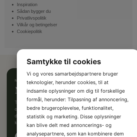
Inspiration
Sådan bygger du
Privatlivspolitik
Vilkår og betingelser
Cookiepolitik
Samtykke til cookies
Vi og vores samarbejdspartnere bruger
teknologier, herunder cookies, til at
Mangler du inspiration?
indsamle oplysninger om dig til forskellige
formål, herunder: Tilpasning af annoncering,
Tilmeld dig Sølund Huses nyhedsmail og få inspiration
bedre brugeroplevelse, funktionalitet,
og gør-det-selv-råd direkte i din indbakke. Vi samler
de bedste artikler med inspirerende historier og
statistik og marketing. Disse oplysninger
konkrete råd til, hvordan du bygger og indretter.
kan blive delt med annoncerings- og
analysepartnere, som kan kombinere dem