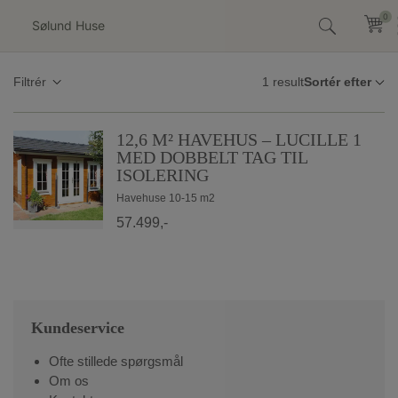
Hop
0
0
til
indholdet
1 result
Filtrér
12,6 M² HAVEHUS – LUCILLE 1
MED DOBBELT TAG TIL
ISOLERING
Havehuse 10-15 m2
57.499,-
Kundeservice
Ofte stillede spørgsmål
Om os