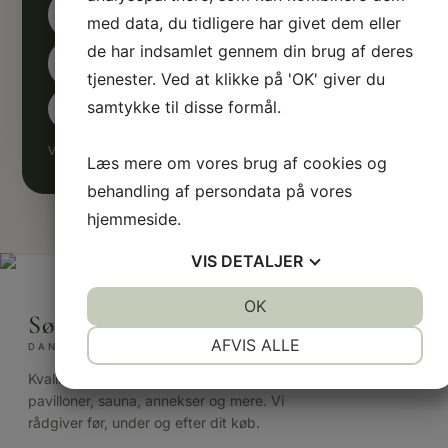
med data, du tidligere har givet dem eller
de har indsamlet gennem din brug af deres
tjenester. Ved at klikke på 'OK' giver du
samtykke til disse formål.
Vi sender med omtanke — og kun det, der er værd at læse.
Læs mere om vores brug af cookies og
behandling af persondata på vores
hjemmeside.
VIS
DETALJER
JA
NEJ
OK
JA
NEJ
Sølund Huse
NØDVENDIGE
PRÆFERENCER
AFVIS ALLE
DANSK FAMILIEEJET
JA
NEJ
JA
NEJ
Kvalitetstræhuse til haven — havehuse,
pavilloner, sauna, annekser og mere. Vi
MARKETING
STATISTIK
rådgiver før, under og efter dit køb.