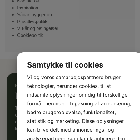
Kontakt os
Inspiration
Sådan bygger du
Privatlivspolitik
Vilkår og betingelser
Cookiepolitik
Samtykke til cookies
Vi og vores samarbejdspartnere bruger
teknologier, herunder cookies, til at
Mangler du inspiration?
indsamle oplysninger om dig til forskellige
formål, herunder: Tilpasning af annoncering,
Tilmeld dig Sølund Huses nyhedsmail og få inspiration
bedre brugeroplevelse, funktionalitet,
og gør-det-selv-råd direkte i din indbakke. Vi samler
statistik og marketing. Disse oplysninger
de bedste artikler med inspirerende historier og
konkrete råd til, hvordan du bygger og indretter.
kan blive delt med annoncerings- og
analysepartnere, som kan kombinere dem