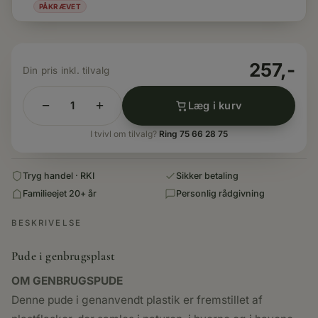
PÅKRÆVET
257,-
−
+
Læg i kurv
PUDE
I
I tvivl om tilvalg?
Ring 75 66 28 75
GENBRUGSPLAST
-
Tryg handel · RKI
Sikker betaling
GRAFISK
Familieejet 20+ år
Personlig rådgivning
antal
BESKRIVELSE
Pude i genbrugsplast
OM GENBRUGSPUDE
Denne pude i genanvendt plastik er fremstillet af