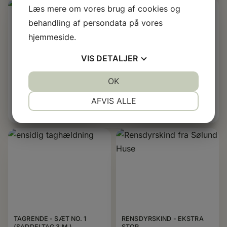
Læs mere om vores brug af cookies og
behandling af persondata på vores
hjemmeside.
VIS
DETALJER
JA
NEJ
OK
JA
NEJ
5 L. OLIE -
STOLPEFOD
NØDVENDIGE
PRÆFERENCER
TRÆBESKYTTELSE
229,-
AFVIS ALLE
(TRANSPARENT TRÆOLIE)
750,-
JA
NEJ
JA
NEJ
MARKETING
STATISTIK
TAGRENDE - SÆT NO. 1
RENSDYRSKIND - EKSTRA
(SADDELTAG 3 M.)
STOR