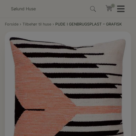
Hop
0
0
til
indholdet
Forside
›
Tilbehør til huse
›
PUDE I GENBRUGSPLAST – GRAFISK