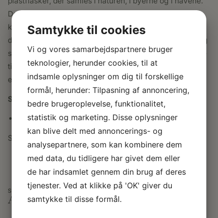
plastflasker, der samles i naturen, i byerne og i havene.
Dette tiltag giver vores skønne natur mindre plastik at
kæmpe med, samtidig med at du får mindre bøvl
Samtykke til cookies
derhjemme; materialet kan nemlig tåle vand og skidt, og
Vi og vores samarbejdspartnere bruger
skal blot vaskes over med en klud. Derfor er de perfekte
teknologier, herunder cookies, til at
til brug på terrassen, i pavillonen eller havehuset. Og så
indsamle oplysninger om dig til forskellige
er det endda i et flot grafisk design.
formål, herunder: Tilpasning af annoncering,
SPECIFIKATIONER
bedre brugeroplevelse, funktionalitet,
statistik og marketing. Disse oplysninger
Puden måler 50 x 50 cm.
kan blive delt med annoncerings- og
Sådan er puden blevet til:
analysepartnere, som kan kombinere dem
med data, du tidligere har givet dem eller
de har indsamlet gennem din brug af deres
tjenester. Ved at klikke på 'OK' giver du
SE OGSÅ
Andre populære produkter
samtykke til disse formål.