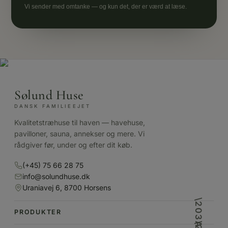
Vi sender med omtanke — og kun det, der er værd at læse.
Sølund Huse
DANSK FAMILIEEJET
Kvalitetstræhuse til haven — havehuse,
pavilloner, sauna, annekser og mere. Vi
rådgiver før, under og efter dit køb.
(+45) 75 66 28 75
info@solundhuse.dk
Uraniavej 6, 8700 Horsens
PRODUKTER